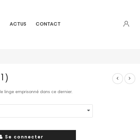
E
ACTUS
CONTACT
Créer mon compte
11)
 le linge emprisonné dans ce dernier.
Se connecter