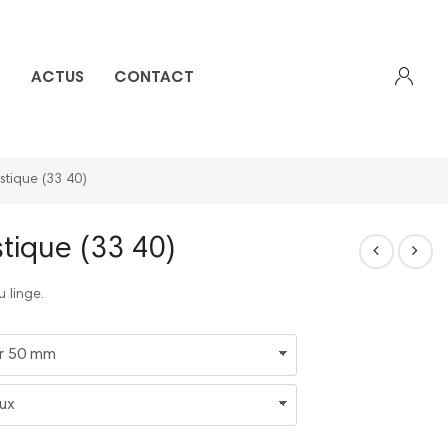
E
ACTUS
CONTACT
Créer mon compte
stique (33 40)
stique (33 40)
 linge.